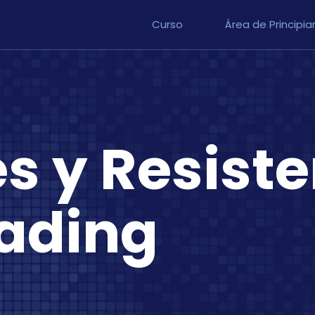
Curso
Área de Principia
s y Resist
rading