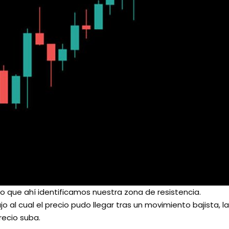
lo que ahí identificamos nuestra zona de resistencia.
o al cual el precio pudo llegar tras un movimiento bajista,
recio suba.