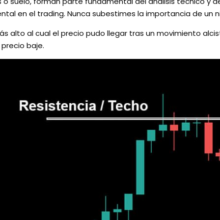
 o suelo, forman parte fundamental del análisis técnico y de
tal en el trading. Nunca subestimes la importancia de un niv
s alto al cual el precio pudo llegar tras un movimiento alci
precio baje.