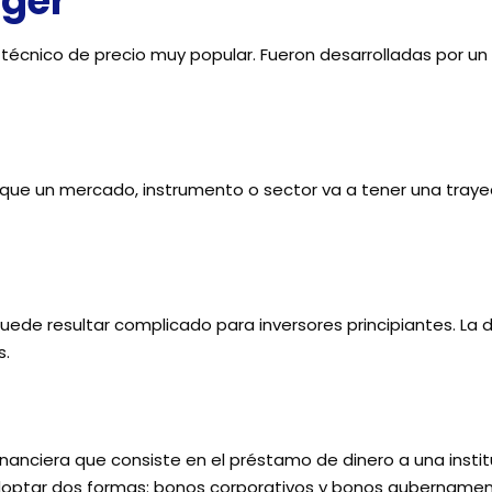
nger
técnico de precio muy popular. Fueron desarrolladas por un in
que un mercado, instrumento o sector va a tener una trayec
s
uede resultar complicado para inversores principiantes. La d
s.
inanciera que consiste en el préstamo de dinero a una insti
tar dos formas: bonos corporativos y bonos gubernament