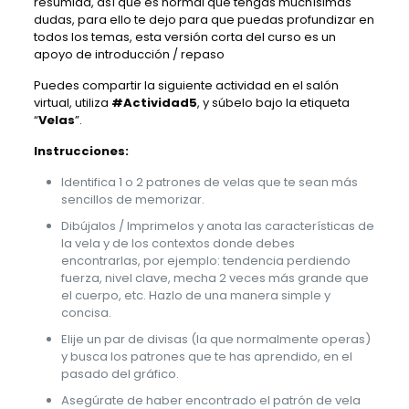
resumida, así que es normal que tengas muchísimas
dudas, para ello te dejo para que puedas profundizar en
todos los temas, esta versión corta del curso es un
apoyo de introducción / repaso
Puedes compartir la siguiente actividad en el salón
virtual, utiliza
#Actividad5
, y súbelo bajo la etiqueta
“
Velas
”.
Instrucciones:
Identifica 1 o 2 patrones de velas que te sean más
sencillos de memorizar.
Dibújalos / Imprimelos y anota las características de
la vela y de los contextos donde debes
encontrarlas, por ejemplo: tendencia perdiendo
fuerza, nivel clave, mecha 2 veces más grande que
el cuerpo, etc. Hazlo de una manera simple y
concisa.
Elije un par de divisas (la que normalmente operas)
y busca los patrones que te has aprendido, en el
pasado del gráfico.
Asegúrate de haber encontrado el patrón de vela