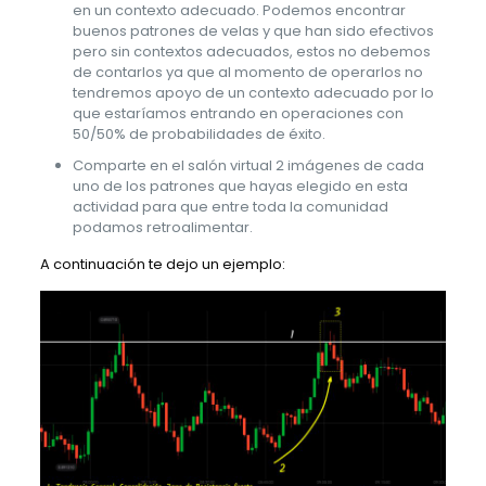
en un contexto adecuado. Podemos encontrar
buenos patrones de velas y que han sido efectivos
pero sin contextos adecuados, estos no debemos
de contarlos ya que al momento de operarlos no
tendremos apoyo de un contexto adecuado por lo
que estaríamos entrando en operaciones con
50/50% de probabilidades de éxito.
Comparte en el salón virtual 2 imágenes de cada
uno de los patrones que hayas elegido en esta
actividad para que entre toda la comunidad
podamos retroalimentar.
A continuación te dejo un ejemplo: